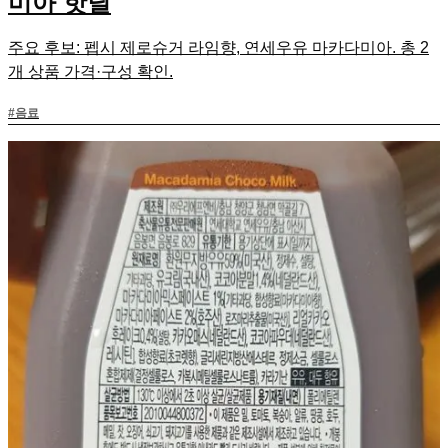
미아 핫딜
주요 후보: 펩시 제로슈거 라임향, 연세우유 마카다미아. 총 2
개 상품 가격·구성 확인.
#
음료