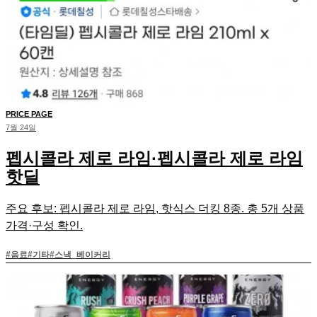
PRICE PAGE
7월 24일
펩시콜라 제로 라임·펩시콜라 제로 라임
핫딜
주요 후보: 펩시콜라 제로 라임, 핫식스 더킹 8종. 총 5개 상품
가격·구성 확인.
#
음료
#
기타
#
스낵_베이커리