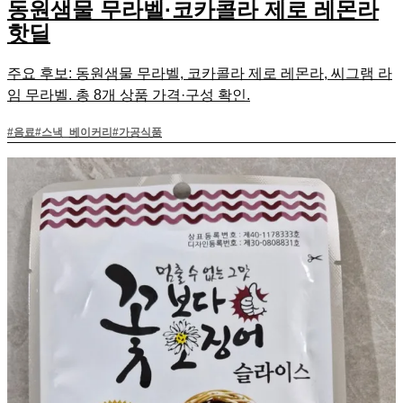
동원샘물 무라벨·코카콜라 제로 레몬라
핫딜
주요 후보: 동원샘물 무라벨, 코카콜라 제로 레몬라, 씨그램 라
임 무라벨. 총 8개 상품 가격·구성 확인.
#
음료
#
스낵_베이커리
#
가공식품