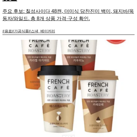
주요 후보: 칠성사이다 48캔, 더미식 당찬진미 백미, 돼지바/옥
동자/와일드. 총 8개 상품 가격·구성 확인.
#
음료
#
가공식품
#
스낵_베이커리