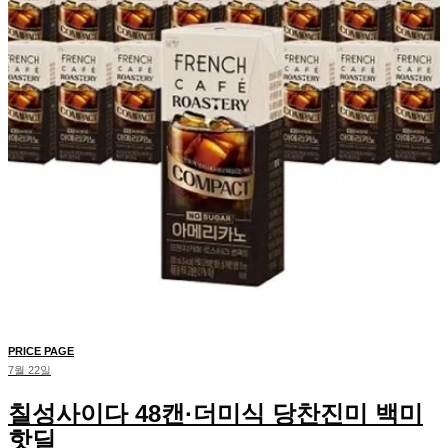
PRICE PAGE
7월 22일
칠성사이다 48캔·더미식 당찬진미 백미
핫딜