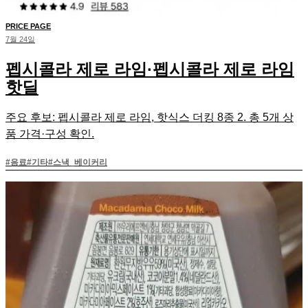
PRICE PAGE
7월 24일
펩시콜라 제로 라임·펩시콜라 제로 라임
핫딜
주요 후보: 펩시콜라 제로 라임, 핫식스 더킹 8종 2. 총 5개 상
품 가격·구성 확인.
#
음료
#
기타
#
스낵_베이커리