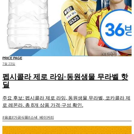
PRICE PAGE
7월 23일
펩시콜라 제로 라임·동원샘물 무라벨 핫
딜
주요 후보: 펩시콜라 제로 라임, 동원샘물 무라벨, 코카콜라 제
로 레몬라. 총 8개 상품 가격·구성 확인.
#
음료
#
가공식품
#
스낵_베이커리