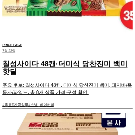
PRICE PAGE
7월 22일
칠성사이다 48캔·더미식 당찬진미 백미
핫딜
주요 후보: 칠성사이다 48캔, 더미식 당찬진미 백미, 돼지바/옥
동자/와일드. 총 8개 상품 가격·구성 확인.
#
음료
#
가공식품
#
스낵_베이커리