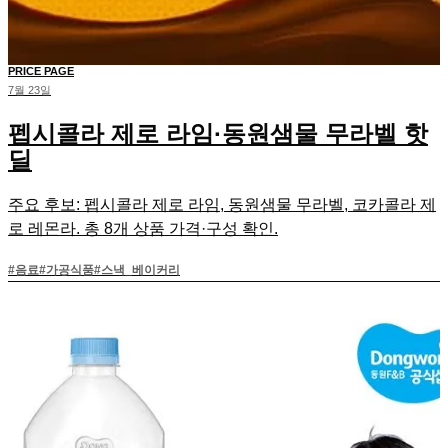
PRICE PAGE
7월 23일
펩시콜라 제로 라임·동원샘물 무라벨 핫
딜
주요 후보: 펩시콜라 제로 라임, 동원샘물 무라벨, 코카콜라 제
로 레몬라. 총 8개 상품 가격·구성 확인.
#
음료
#
가공식품
#
스낵_베이커리