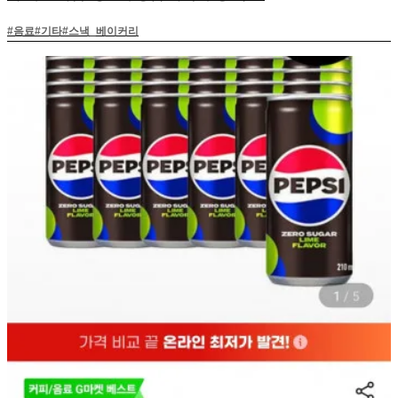
#
음료
#
기타
#
스낵_베이커리