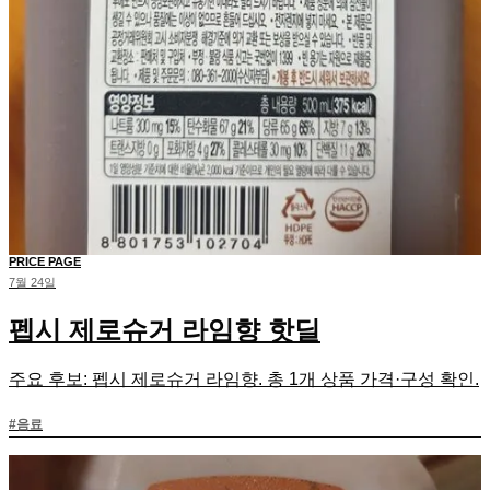
PRICE PAGE
7월 24일
펩시 제로슈거 라임향 핫딜
주요 후보: 펩시 제로슈거 라임향. 총 1개 상품 가격·구성 확인.
#
음료