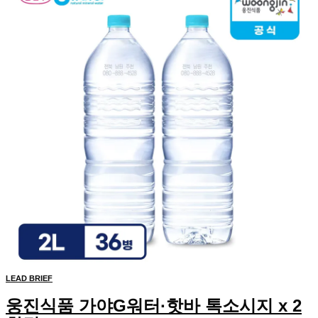
LEAD BRIEF
웅진식품 가야G워터·핫바 톡소시지 x 2