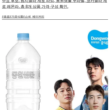
주요 후보: 펩시콜라 제로 라임, 동원샘물 무라벨, 코카콜라 제
로 레몬라. 총 8개 상품 가격·구성 확인.
#
음료
#
가공식품
#
스낵_베이커리