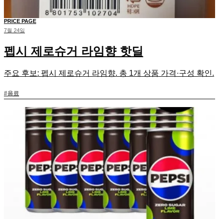
PRICE PAGE
7월 24일
펩시 제로슈거 라임향 핫딜
주요 후보: 펩시 제로슈거 라임향. 총 1개 상품 가격·구성 확인.
#
음료