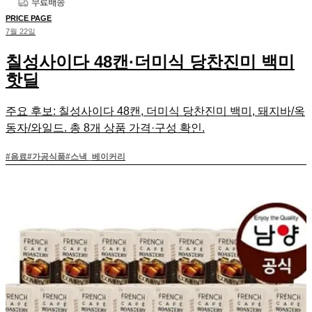
PRICE PAGE
7월 22일
칠성사이다 48캔·더미식 당찬진미 백미
핫딜
주요 후보: 칠성사이다 48캔, 더미식 당찬진미 백미, 돼지바/옥
동자/와일드. 총 8개 상품 가격·구성 확인.
#
음료
#
가공식품
#
스낵_베이커리