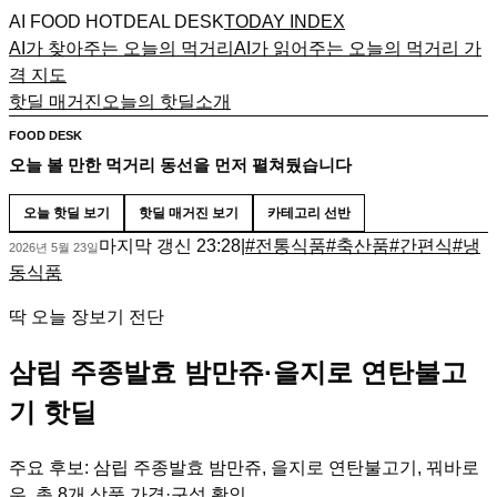
AI FOOD HOTDEAL DESK
TODAY INDEX
AI가 찾아주는 오늘의 먹거리
AI가 읽어주는 오늘의 먹거리 가
격 지도
핫딜 매거진
오늘의 핫딜
소개
FOOD DESK
오늘 볼 만한 먹거리 동선을 먼저 펼쳐뒀습니다
오늘 핫딜 보기
핫딜 매거진 보기
카테고리 선반
마지막 갱신
23:28
|
#
전통식품
#
축산품
#
간편식
#
냉
2026년 5월 23일
동식품
딱 오늘 장보기 전단
삼립 주종발효 밤만쥬·을지로 연탄불고
기 핫딜
주요 후보: 삼립 주종발효 밤만쥬, 을지로 연탄불고기, 꿔바로
우. 총 8개 상품 가격·구성 확인.