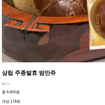
삼립 주종발효 밤만쥬
행사가
총 8,900원
개당 178원