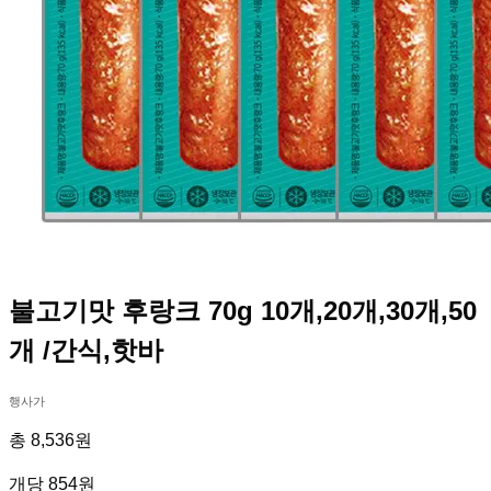
불고기맛 후랑크 70g 10개,20개,30개,50
개 /간식,핫바
행사가
총 8,536원
개당 854원