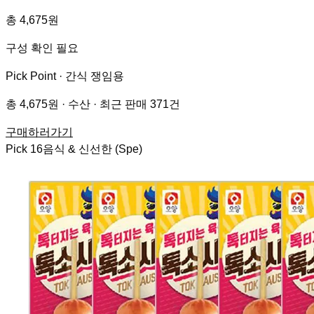
총 4,675원
구성 확인 필요
Pick Point ·
간식 쟁임용
총 4,675원 · 수산 · 최근 판매 371건
구매하러가기
Pick
16
음식 & 신선한 (Spe)