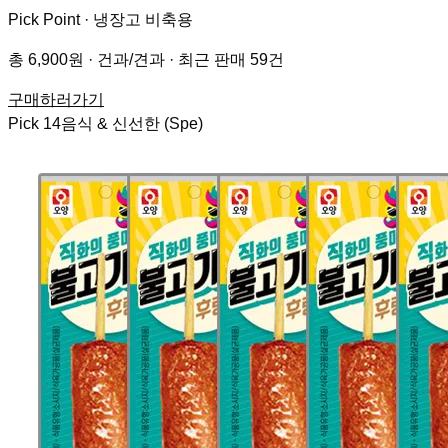
Pick Point ·
냉장고 비축용
총 6,900원 · 건과/견과 · 최근 판매 59건
구매하러가기
Pick
14
음식 & 신선한 (Spe)