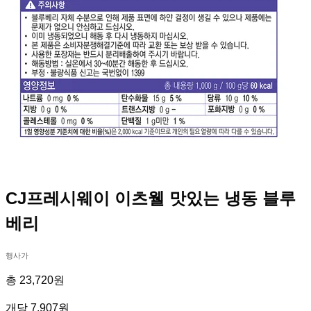
CJ프레시웨이 이츠웰 맛있는 냉동 블루
베리
행사가
총 23,720원
개당 7,907원