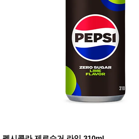
펩시콜라 제로슈거 라임 310ml