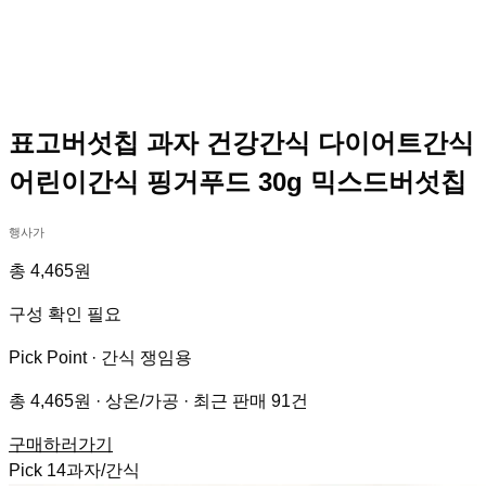
표고버섯칩 과자 건강간식 다이어트간식
어린이간식 핑거푸드 30g 믹스드버섯칩
행사가
총 4,465원
구성 확인 필요
Pick Point ·
간식 쟁임용
총 4,465원 · 상온/가공 · 최근 판매 91건
구매하러가기
Pick
14
과자/간식