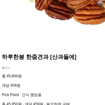
하루한봉 한줌견과 [산과들에]
행사가
총 45,850원
개당 459원
Pick Point ·
간식 쟁임용
총 45,850원 · 개당 459원 · 필요하면 구매