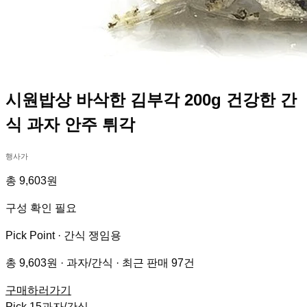
시원밥상 바삭한 김부각 200g 건강한 간
식 과자 안주 튀각
행사가
총 9,603원
구성 확인 필요
Pick Point ·
간식 쟁임용
총 9,603원 · 과자/간식 · 최근 판매 97건
구매하러가기
Pick
15
과자/간식