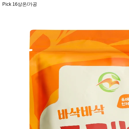
Pick
16
상온/가공