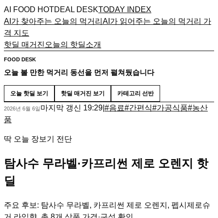
AI FOOD HOTDEAL DESK
TODAY INDEX
AI가 찾아주는 오늘의 먹거리
AI가 읽어주는 오늘의 먹거리 가
격 지도
핫딜 매거진
오늘의 핫딜
소개
FOOD DESK
오늘 볼 만한 먹거리 동선을 먼저 펼쳐뒀습니다
오늘 핫딜 보기
핫딜 매거진 보기
카테고리 선반
마지막 갱신
19:29
|
#
음료
#
간편식
#
가공식품
#
농산
2026년 6월 6일
품
딱 오늘 장보기 전단
탐사수 무라벨·카프리썬 제로 오렌지 핫
딜
주요 후보: 탐사수 무라벨, 카프리썬 제로 오렌지, 펩시제로슈
거 라임향. 총 8개 상품 가격·구성 확인.