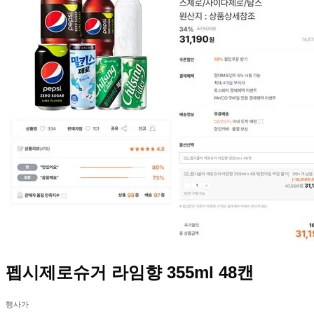
펩시제로슈거 라임향 355ml 48캔
행사가