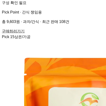
구성 확인 필요
Pick Point ·
간식 쟁임용
총 9,603원 · 과자/간식 · 최근 판매 108건
구매하러가기
Pick
15
상온/가공