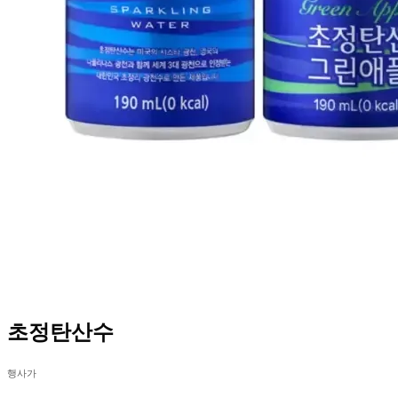
초정탄산수
행사가