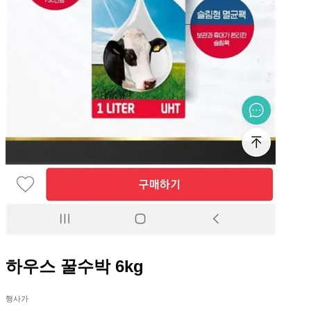
하우스 꿀수박 6kg
행사가