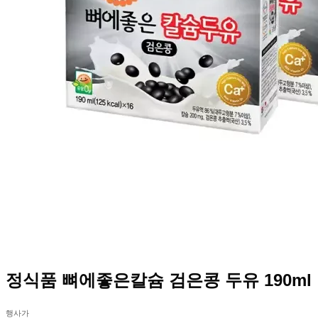
정식품 뼈에좋은칼슘 검은콩 두유 190ml
행사가