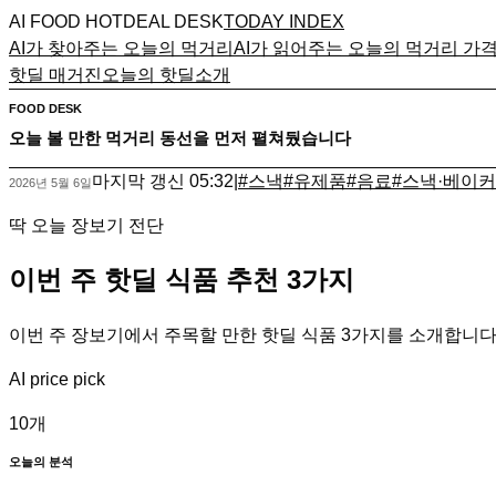
AI FOOD HOTDEAL DESK
TODAY INDEX
AI가 찾아주는 오늘의 먹거리
AI가 읽어주는 오늘의 먹거리 가
핫딜 매거진
오늘의 핫딜
소개
FOOD DESK
오늘 볼 만한 먹거리 동선을 먼저 펼쳐뒀습니다
마지막 갱신
05:32
|
#
스낵
#
유제품
#
음료
#
스낵·베이
2026년 5월 6일
딱 오늘 장보기 전단
이번 주 핫딜 식품 추천 3가지
이번 주 장보기에서 주목할 만한 핫딜 식품 3가지를 소개합니다
AI price pick
10
개
오늘의 분석