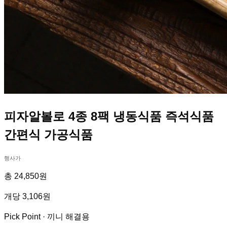
피자알볼로 4종 8팩 냉동식품 즉석식품
간편식 가공식품
행사가
총 24,850원
개당 3,106원
Pick Point ·
끼니 해결용