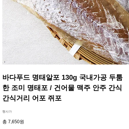
바다푸드 명태알포 130g 국내가공 두툼
한 조미 명태포 / 건어물 맥주 안주 간식
간식거리 어포 쥐포
행사가
총 7,650원