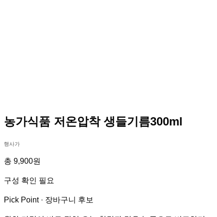
농가식품 저온압착 생들기름300ml
행사가
총 9,900원
구성 확인 필요
Pick Point ·
장바구니 후보