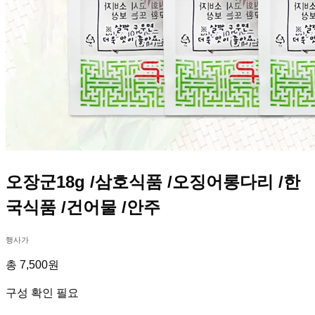
오장군18g /삼호식품 /오징어롱다리 /한
국식품 /건어물 /안주
행사가
총 7,500원
구성 확인 필요