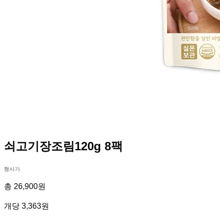
쇠고기장조림120g 8팩
행사가
총 26,900원
개당 3,363원