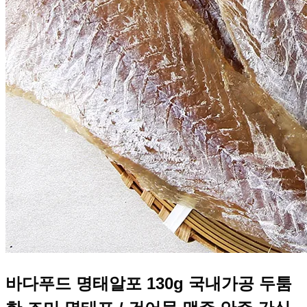
바다푸드 명태알포 130g 국내가공 두툼