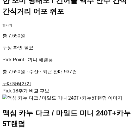
한 조미 명태포 / 건어물 맥주 안주 간식
간식거리 어포 쥐포
행사가
총 7,650원
구성 확인 필요
Pick Point ·
끼니 해결용
총 7,650원 · 수산 · 최근 판매 937건
구매하러가기
Pick
18
추가 비교 후보
맥심 카누 다크 / 마일드 미니 240T+카누
5T랜덤