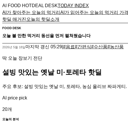
AI FOOD HOTDEAL DESK
TODAY INDEX
AI가 찾아주는 오늘의 먹거리
AI가 읽어주는 오늘의 먹거리 가
핫딜 매거진
오늘의 핫딜
소개
FOOD DESK
오늘 볼 만한 먹거리 동선을 먼저 펼쳐뒀습니다
마지막 갱신
05:29
|
#
음료
#
간편식
#
수산품
#
농산품
2026년 5월 18일
딱 오늘 장보기 전단
설빙 맛있는 옛날 미·토레타 핫딜
주요 후보: 설빙 맛있는 옛날 미, 토레타, 농심 올리브 짜파게티. 
AI price pick
20
개
오늘의 분석