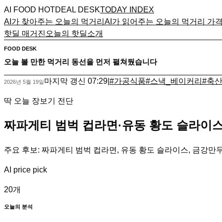
AI FOOD HOTDEAL DESK
TODAY INDEX
AI가 찾아주는 오늘의 먹거리
AI가 읽어주는 오늘의 먹거리 가
핫딜 매거진
오늘의 핫딜
소개
FOOD DESK
오늘 볼 만한 먹거리 동선을 먼저 펼쳐뒀습니다
마지막 갱신
07:29
|
#
가공식품
#
스낵_베이커리
#
축
2026년 5월 19일
딱 오늘 장보기 전단
짜파게티 범벅 컵라면·유동 황도 슬라이스
주요 후보: 짜파게티 범벅 컵라면, 유동 황도 슬라이스, 금강만두 
AI price pick
20
개
오늘의 분석