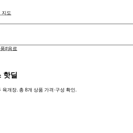
격 지도
산품
#
음료
 핫딜
육개장. 총 8개 상품 가격·구성 확인.