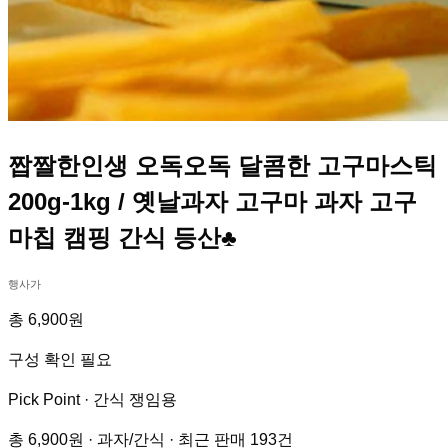
짭짤한인생 오독오독 달콤한 고구마스틱
200g-1kg / 옛날과자 고구마 과자 고구
마칩 캠핑 간식 등산♣
행사가
총 6,900원
구성 확인 필요
Pick Point ·
간식 쟁임용
총 6,900원 · 과자/간식 · 최근 판매 193건