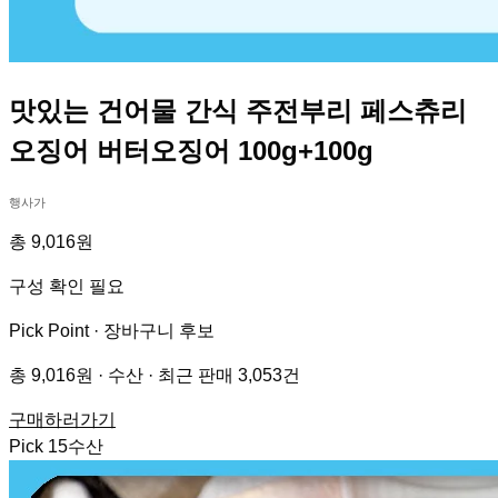
맛있는 건어물 간식 주전부리 페스츄리
오징어 버터오징어 100g+100g
행사가
총 9,016원
구성 확인 필요
Pick Point ·
장바구니 후보
총 9,016원 · 수산 · 최근 판매 3,053건
구매하러가기
Pick
15
수산