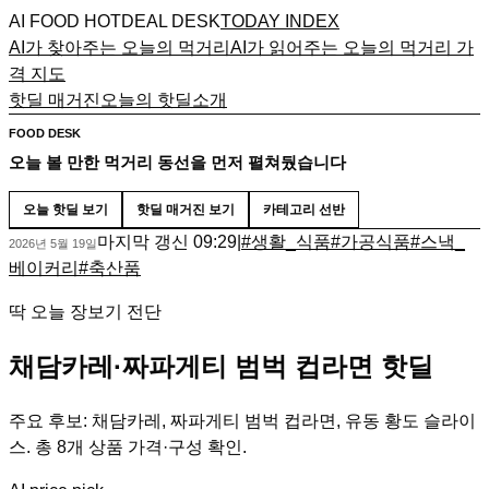
AI FOOD HOTDEAL DESK
TODAY INDEX
AI가 찾아주는 오늘의 먹거리
AI가 읽어주는 오늘의 먹거리 가
격 지도
핫딜 매거진
오늘의 핫딜
소개
FOOD DESK
오늘 볼 만한 먹거리 동선을 먼저 펼쳐뒀습니다
오늘 핫딜 보기
핫딜 매거진 보기
카테고리 선반
마지막 갱신
09:29
|
#
생활_식품
#
가공식품
#
스낵_
2026년 5월 19일
베이커리
#
축산품
딱 오늘 장보기 전단
채담카레·짜파게티 범벅 컵라면 핫딜
주요 후보: 채담카레, 짜파게티 범벅 컵라면, 유동 황도 슬라이
스. 총 8개 상품 가격·구성 확인.