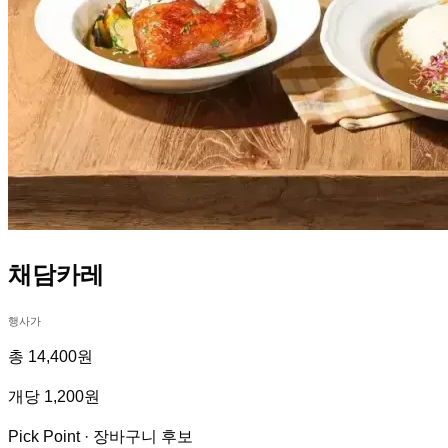
채담카레
행사가
총 14,400원
개당 1,200원
Pick Point ·
장바구니 후보