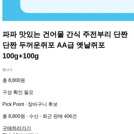
파파 맛있는 건어물 간식 주전부리 단짠
단짠 두꺼운쥐포 AA급 옛날쥐포
100g+100g
행사가
총 8,800원
구성 확인 필요
Pick Point ·
장바구니 후보
총 8,800원 · 수산 · 최근 판매 406건
구매하러가기