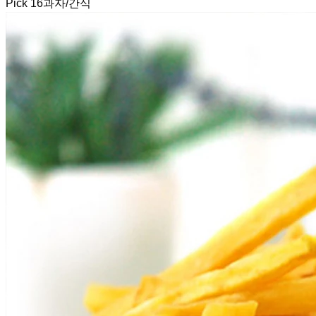
Pick
16
과자/간식