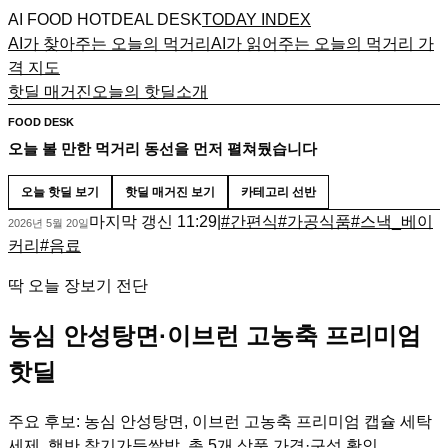
AI FOOD HOTDEAL DESK
TODAY INDEX
AI가 찾아주는 오늘의 먹거리
AI가 읽어주는 오늘의 먹거리 가
격 지도
핫딜 매거진
오늘의 핫딜
소개
FOOD DESK
오늘 볼 만한 먹거리 동선을 먼저 펼쳐뒀습니다
오늘 핫딜 보기
핫딜 매거진 보기
카테고리 선반
마지막 갱신
11:29
|
#
간편식
#
가공식품
#
스낵_베이
2026년 5월 20일
커리
#
음료
딱 오늘 장보기 전단
농심 안성탕면·이브런 고농축 프리미엄
핫딜
주요 후보: 농심 안성탕면, 이브런 고농축 프리미엄 캡슐 세탁
세제, 햇반 찰기가득쌀밥. 총 5개 상품 가격·구성 확인.