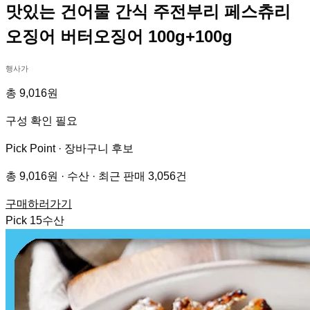
맛있는 건어물 간식 주전부리 페스츄리
오징어 버터오징어 100g+100g
행사가
총 9,016원
구성 확인 필요
Pick Point ·
장바구니 후보
총 9,016원 · 수산 · 최근 판매 3,056건
구매하러가기
Pick
15
수산