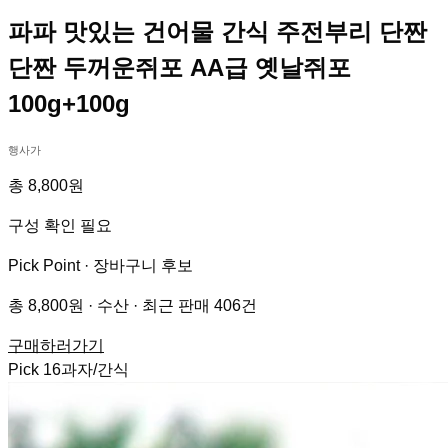
파파 맛있는 건어물 간식 주전부리 단짠
단짠 두꺼운쥐포 AA급 옛날쥐포
100g+100g
행사가
총 8,800원
구성 확인 필요
Pick Point ·
장바구니 후보
총 8,800원 · 수산 · 최근 판매 406건
구매하러가기
Pick
16
과자/간식