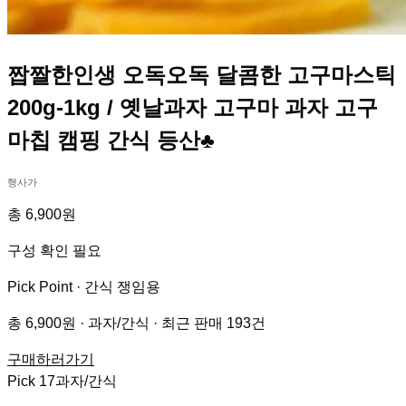
짭짤한인생 오독오독 달콤한 고구마스틱
200g-1kg / 옛날과자 고구마 과자 고구
마칩 캠핑 간식 등산♣
행사가
총 6,900원
구성 확인 필요
Pick Point ·
간식 쟁임용
총 6,900원 · 과자/간식 · 최근 판매 193건
구매하러가기
Pick
17
과자/간식