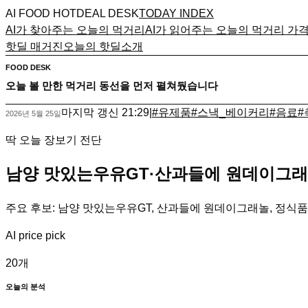
AI FOOD HOTDEAL DESK
TODAY INDEX
AI가 찾아주는 오늘의 먹거리
AI가 읽어주는 오늘의 먹거리 가
핫딜 매거진
오늘의 핫딜
소개
FOOD DESK
오늘 볼 만한 먹거리 동선을 먼저 펼쳐뒀습니다
마지막 갱신
21:29
|
#
유제품
#
스낵_베이커리
#
음료
#
2026년 5월 25일
딱 오늘 장보기 전단
남양 맛있는우유GT·산과들에 원데이그래
주요 후보: 남양 맛있는우유GT, 산과들에 원데이그래놀, 정식품 
AI price pick
20
개
오늘의 분석