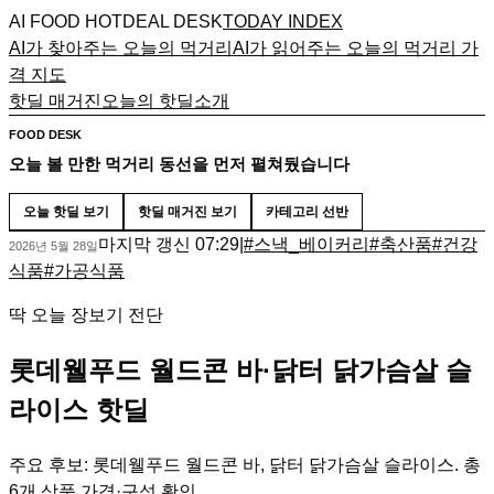
AI FOOD HOTDEAL DESK
TODAY INDEX
AI가 찾아주는 오늘의 먹거리
AI가 읽어주는 오늘의 먹거리 가
격 지도
핫딜 매거진
오늘의 핫딜
소개
FOOD DESK
오늘 볼 만한 먹거리 동선을 먼저 펼쳐뒀습니다
오늘 핫딜 보기
핫딜 매거진 보기
카테고리 선반
마지막 갱신
07:29
|
#
스낵_베이커리
#
축산품
#
건강
2026년 5월 28일
식품
#
가공식품
딱 오늘 장보기 전단
롯데웰푸드 월드콘 바·닭터 닭가슴살 슬
라이스 핫딜
주요 후보: 롯데웰푸드 월드콘 바, 닭터 닭가슴살 슬라이스. 총
6개 상품 가격·구성 확인.