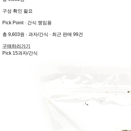
구성 확인 필요
Pick Point ·
간식 쟁임용
총 9,603원 · 과자/간식 · 최근 판매 99건
구매하러가기
Pick
15
과자/간식