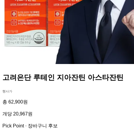
고려은단 루테인 지아잔틴 아스타잔틴
행사가
총 62,900원
개당 20,967원
Pick Point ·
장바구니 후보