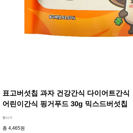
표고버섯칩 과자 건강간식 다이어트간식
어린이간식 핑거푸드 30g 믹스드버섯칩
행사가
총 4,465원