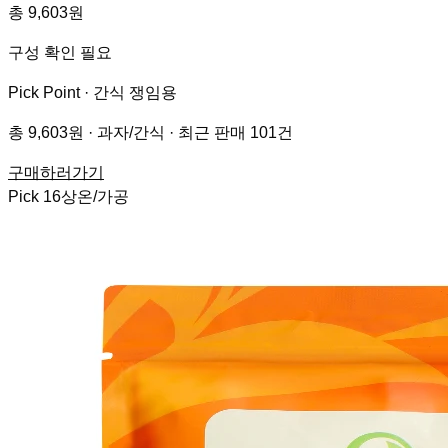
총 9,603원
구성 확인 필요
Pick Point ·
간식 쟁임용
총 9,603원 · 과자/간식 · 최근 판매 101건
구매하러가기
Pick
16
상온/가공