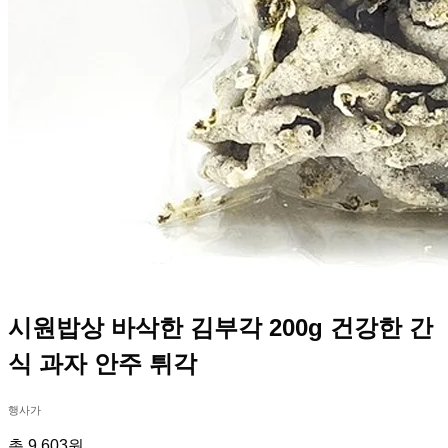
시원밥상 바삭한 김부각 200g 건강한 간
식 과자 안주 튀각
행사가
총 9,603원