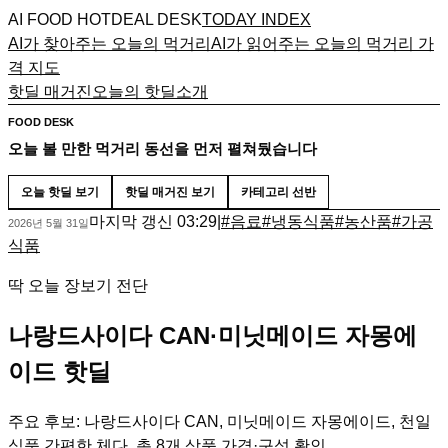
AI FOOD HOTDEAL DESK
TODAY INDEX
AI가 찾아주는 오늘의 먹거리
AI가 읽어주는 오늘의 먹거리 가
격 지도
핫딜 매거진
오늘의 핫딜
소개
FOOD DESK
오늘 볼 만한 먹거리 동선을 먼저 펼쳐뒀습니다
오늘 핫딜 보기
핫딜 매거진 보기
카테고리 선반
마지막 갱신
03:29
|
#
음료
#
냉동식품
#
농산품
#
가공
2026년 5월 31일
식품
딱 오늘 장보기 전단
나랑드사이다 CAN·미닛메이드 자몽에
이드 핫딜
주요 후보: 나랑드사이다 CAN, 미닛메이드 자몽에이드, 천일
식품 간편한 체다. 총 8개 상품 가격·구성 확인.