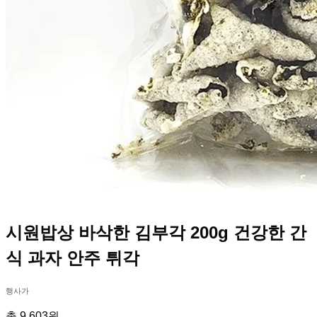
시원밥상 바삭한 김부각 200g 건강한 간
식 과자 안주 튀각
행사가
총 9,603원