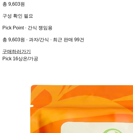
총 9,603원
구성 확인 필요
Pick Point ·
간식 쟁임용
총 9,603원 · 과자/간식 · 최근 판매 99건
구매하러가기
Pick
16
상온/가공