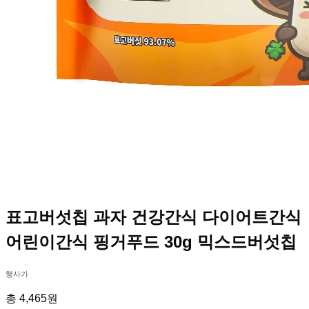
표고버섯칩 과자 건강간식 다이어트간식
어린이간식 핑거푸드 30g 믹스드버섯칩
행사가
총 4,465원