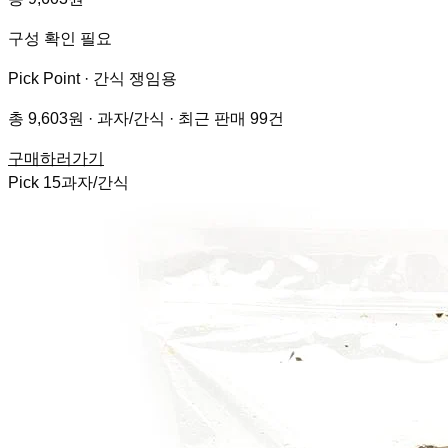
구성 확인 필요
Pick Point ·
간식 쟁임용
총 9,603원 · 과자/간식 · 최근 판매 99건
구매하러가기
Pick
15
과자/간식