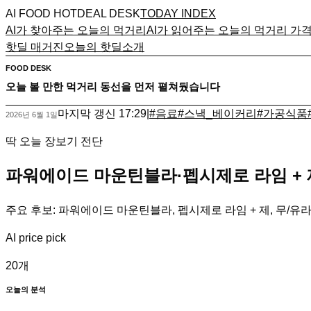
AI FOOD HOTDEAL DESK
TODAY INDEX
AI가 찾아주는 오늘의 먹거리
AI가 읽어주는 오늘의 먹거리 가
핫딜 매거진
오늘의 핫딜
소개
FOOD DESK
오늘 볼 만한 먹거리 동선을 먼저 펼쳐뒀습니다
마지막 갱신
17:29
|
#
음료
#
스낵_베이커리
#
가공식품
2026년 6월 1일
딱 오늘 장보기 전단
파워에이드 마운틴블라·펩시제로 라임 + 
주요 후보: 파워에이드 마운틴블라, 펩시제로 라임 + 제, 무/유라
AI price pick
20
개
오늘의 분석