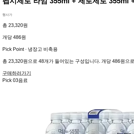
펩시제로 라임 355ml + 제로제로 355ml +
행사가
총 23,320원
개당 486원
Pick Point ·
냉장고 비축용
총 23,320원으로 48개가 들어있는 구성입니다. 개당 486원으
구매하러가기
Pick
03
음료