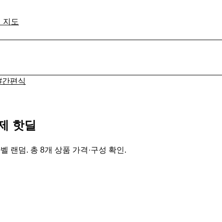
격 지도
#
간편식
제 핫딜
벨 랜덤. 총 8개 상품 가격·구성 확인.