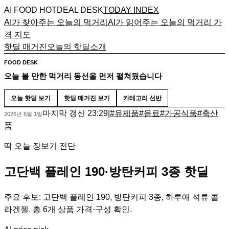
AI FOOD HOTDEAL DESK
TODAY INDEX
AI가 찾아주는 오늘의 먹거리
AI가 읽어주는 오늘의 먹거리 가
격 지도
핫딜 매거진
오늘의 핫딜
소개
FOOD DESK
오늘 볼 만한 먹거리 동선을 먼저 펼쳐뒀습니다
오늘 핫딜 보기
핫딜 매거진 보기
카테고리 선반
마지막 갱신
23:29
|
#
유제품
#
음료
#
가공식품
#
축산
2026년 6월 1일
품
딱 오늘 장보기 전단
고단백 플레인 190·방탄커피 3종 핫딜
주요 후보: 고단백 플레인 190, 방탄커피 3종, 하루애 석류 콜
라겐젤. 총 6개 상품 가격·구성 확인.