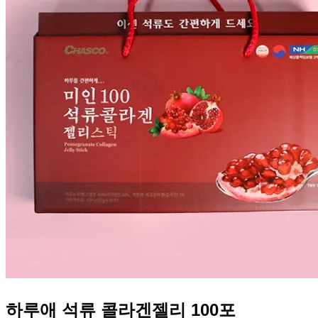
하루애 석류 콜라겐젤리 100포