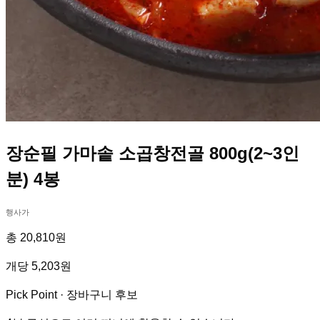
장순필 가마솥 소곱창전골 800g(2~3인
분) 4봉
행사가
총 20,810원
개당 5,203원
Pick Point ·
장바구니 후보