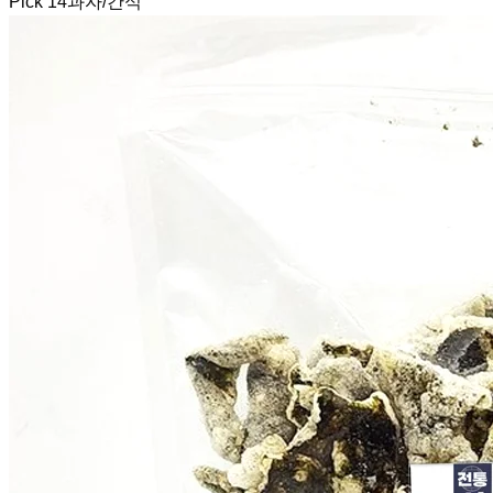
Pick
14
과자/간식