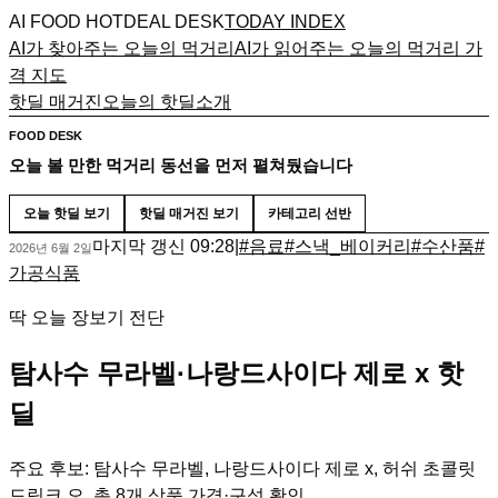
AI FOOD HOTDEAL DESK
TODAY INDEX
AI가 찾아주는 오늘의 먹거리
AI가 읽어주는 오늘의 먹거리 가
격 지도
핫딜 매거진
오늘의 핫딜
소개
FOOD DESK
오늘 볼 만한 먹거리 동선을 먼저 펼쳐뒀습니다
오늘 핫딜 보기
핫딜 매거진 보기
카테고리 선반
마지막 갱신
09:28
|
#
음료
#
스낵_베이커리
#
수산품
#
2026년 6월 2일
가공식품
딱 오늘 장보기 전단
탐사수 무라벨·나랑드사이다 제로 x 핫
딜
주요 후보: 탐사수 무라벨, 나랑드사이다 제로 x, 허쉬 초콜릿
드링크 오. 총 8개 상품 가격·구성 확인.