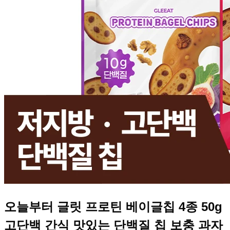
오늘부터 글릿 프로틴 베이글칩 4종 50g
고단백 간식 맛있는 단백질 칩 보충 과자