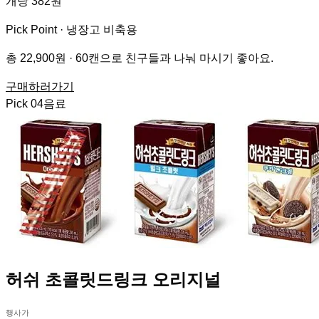
개당 382원
Pick Point ·
냉장고 비축용
총 22,900원 · 60캔으로 친구들과 나눠 마시기 좋아요.
구매하러가기
Pick
04
음료
허쉬 초콜릿드링크 오리지널
행사가