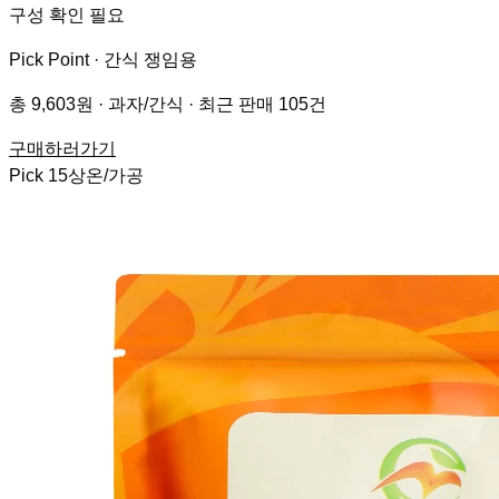
구성 확인 필요
Pick Point ·
간식 쟁임용
총 9,603원 · 과자/간식 · 최근 판매 105건
구매하러가기
Pick
15
상온/가공