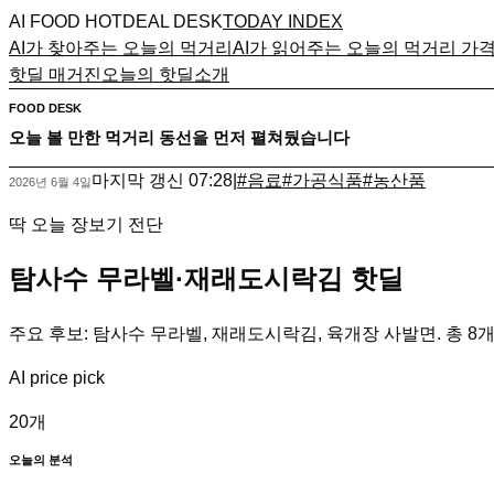
AI FOOD HOTDEAL DESK
TODAY INDEX
AI가 찾아주는 오늘의 먹거리
AI가 읽어주는 오늘의 먹거리 가
핫딜 매거진
오늘의 핫딜
소개
FOOD DESK
오늘 볼 만한 먹거리 동선을 먼저 펼쳐뒀습니다
마지막 갱신
07:28
|
#
음료
#
가공식품
#
농산품
2026년 6월 4일
딱 오늘 장보기 전단
탐사수 무라벨·재래도시락김 핫딜
주요 후보: 탐사수 무라벨, 재래도시락김, 육개장 사발면. 총 8개
AI price pick
20
개
오늘의 분석