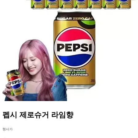
펩시 제로슈거 라임향
행사가