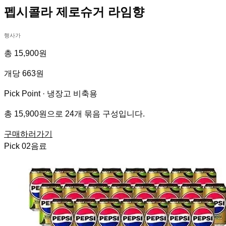
펩시콜라 제로슈거 라임향
행사가
총 15,900원
개당 663원
Pick Point ·
냉장고 비축용
총 15,900원으로 24개 묶음 구성입니다.
구매하러가기
Pick
02
음료