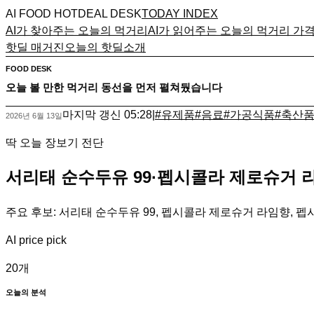
AI FOOD HOTDEAL DESK
TODAY INDEX
AI가 찾아주는 오늘의 먹거리
AI가 읽어주는 오늘의 먹거리 가
핫딜 매거진
오늘의 핫딜
소개
FOOD DESK
오늘 볼 만한 먹거리 동선을 먼저 펼쳐뒀습니다
마지막 갱신
05:28
|
#
유제품
#
음료
#
가공식품
#
축산
2026년 6월 13일
딱 오늘 장보기 전단
서리태 순수두유 99·펩시콜라 제로슈거 
주요 후보: 서리태 순수두유 99, 펩시콜라 제로슈거 라임향, 펩시
AI price pick
20
개
오늘의 분석