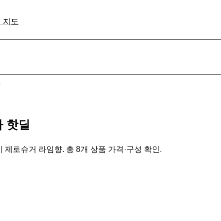
격 지도
품
라 핫딜
 제로슈거 라임향. 총 8개 상품 가격·구성 확인.