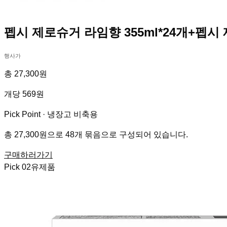
펩시 제로슈거 라임향 355ml*24개+펩시
행사가
총 27,300원
개당 569원
Pick Point ·
냉장고 비축용
총 27,300원으로 48개 묶음으로 구성되어 있습니다.
구매하러가기
Pick
02
유제품