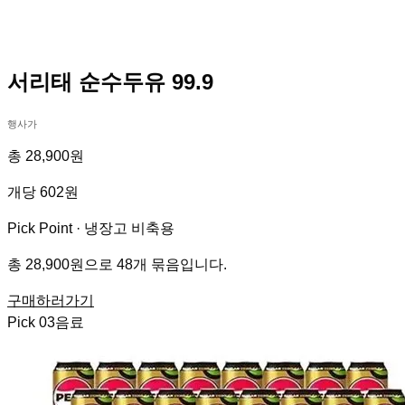
서리태 순수두유 99.9
행사가
총 28,900원
개당 602원
Pick Point ·
냉장고 비축용
총 28,900원으로 48개 묶음입니다.
구매하러가기
Pick
03
음료