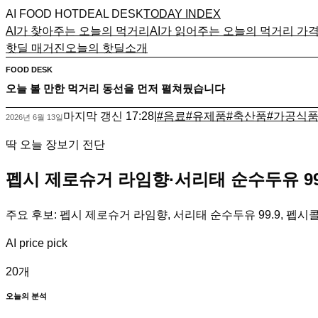
AI FOOD HOTDEAL DESK
TODAY INDEX
AI가 찾아주는 오늘의 먹거리
AI가 읽어주는 오늘의 먹거리 가
핫딜 매거진
오늘의 핫딜
소개
FOOD DESK
오늘 볼 만한 먹거리 동선을 먼저 펼쳐뒀습니다
마지막 갱신
17:28
|
#
음료
#
유제품
#
축산품
#
가공식
2026년 6월 13일
딱 오늘 장보기 전단
펩시 제로슈거 라임향·서리태 순수두유 9
주요 후보: 펩시 제로슈거 라임향, 서리태 순수두유 99.9, 펩시
AI price pick
20
개
오늘의 분석