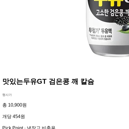
맛있는두유GT 검은콩 깨 칼슘
행사가
총 10,900원
개당 454원
Pick Point ·
냉장고 비축용