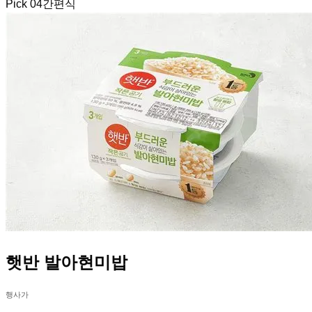
Pick
04
간편식
햇반 발아현미밥
행사가