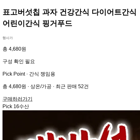
표고버섯칩 과자 건강간식 다이어트간식
어린이간식 핑거푸드
행사가
총 4,680원
구성 확인 필요
Pick Point ·
간식 쟁임용
총 4,680원 · 상온/가공 · 최근 판매 52건
구매하러가기
Pick
16
수산