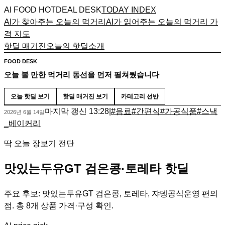
AI FOOD HOTDEAL DESK
TODAY INDEX
AI가 찾아주는 오늘의 먹거리
AI가 읽어주는 오늘의 먹거리 가
격 지도
핫딜 매거진
오늘의 핫딜
소개
FOOD DESK
오늘 볼 만한 먹거리 동선을 먼저 펼쳐뒀습니다
오늘 핫딜 보기
핫딜 매거진 보기
카테고리 선반
마지막 갱신
13:28
|
#
음료
#
간편식
#
가공식품
#
스낵
2026년 6월 14일
_베이커리
딱 오늘 장보기 전단
맛있는두유GT 검은콩·토레타 핫딜
주요 후보: 맛있는두유GT 검은콩, 토레타, 쟈뎅공식운영 편의
점. 총 8개 상품 가격·구성 확인.