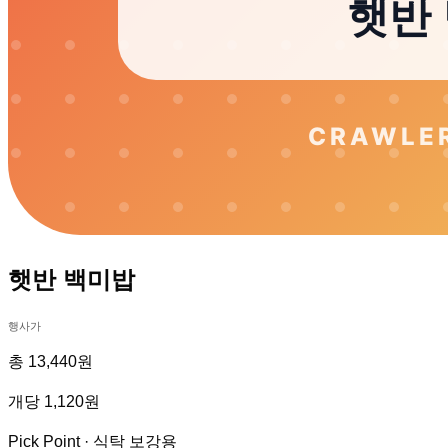
햇반 백미밥
행사가
총 13,440원
개당 1,120원
Pick Point ·
식탁 보강용