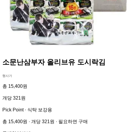
소문난삼부자 올리브유 도시락김
행사가
총 15,400원
개당 321원
Pick Point ·
식탁 보강용
총 15,400원 · 개당 321원 · 필요하면 구매