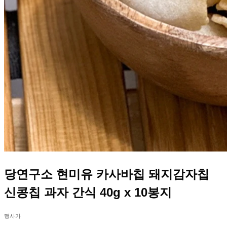
당연구소 현미유 카사바칩 돼지감자칩
신콩칩 과자 간식 40g x 10봉지
행사가