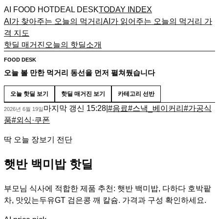
AI FOOD HOTDEAL DESK
TODAY INDEX
AI가 찾아주는 오늘의 먹거리
AI가 읽어주는 오늘의 먹거리 가
격 지도
핫딜 매거진
오늘의 핫딜
소개
FOOD DESK
오늘 볼 만한 먹거리 동선을 먼저 펼쳐뒀습니다
오늘 핫딜 보기
핫딜 매거진 보기
카테고리 선반
마지막 갱신
15:28
|
#
음료
#
스낵_베이커리
#
가공식
2026년 6월 19일
품
#
외식·쿠폰
딱 오늘 장보기 전단
햇반 백미밥 핫딜
부모님 식사에 적합한 제품 추천: 햇반 백미밥, 다하다 호박팥
차, 맛있는두유GT 검은콩 깨 칼슘. 가격과 구성 확인하세요.