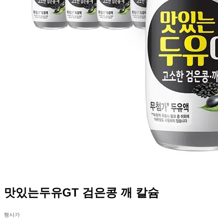
맛있는두유GT 검은콩 깨 칼슘
행사가