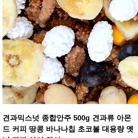
견과믹스넛 종합안주 500g 견과류 아몬
드 커피 땅콩 바나나칩 초코볼 대용량 옛