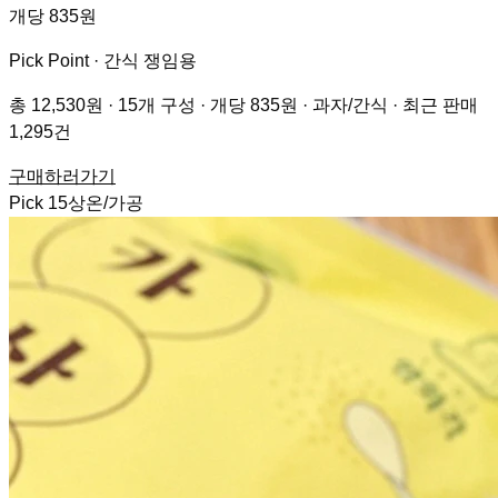
개당 835원
Pick Point ·
간식 쟁임용
총 12,530원 · 15개 구성 · 개당 835원 · 과자/간식 · 최근 판매
1,295건
구매하러가기
Pick
15
상온/가공