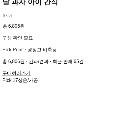
날 과자 아이 간식
행사가
총 6,806원
구성 확인 필요
Pick Point ·
냉장고 비축용
총 6,806원 · 건과/견과 · 최근 판매 65건
구매하러가기
Pick
17
상온/가공