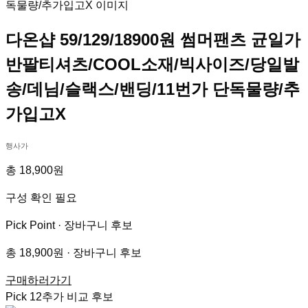
다온샵 59/129/18900원 썸머팬츠 균일가
반팔티셔츠/COOL소재/빅사이즈/당일발
송/데님/슬랙스/밴딩/11번가 단독물량/추
가입고X
행사가
총 18,900원
구성 확인 필요
Pick Point ·
장바구니 후보
총 18,900원 · 장바구니 후보
구매하러가기
Pick
12
추가 비교 후보