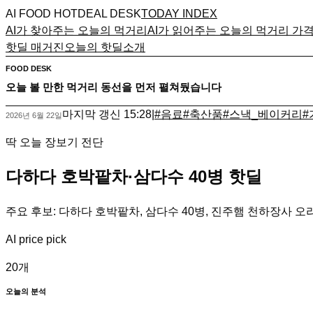
AI FOOD HOTDEAL DESK
TODAY INDEX
AI가 찾아주는 오늘의 먹거리
AI가 읽어주는 오늘의 먹거리 가
핫딜 매거진
오늘의 핫딜
소개
FOOD DESK
오늘 볼 만한 먹거리 동선을 먼저 펼쳐뒀습니다
마지막 갱신
15:28
|
#
음료
#
축산품
#
스낵_베이커리
#
2026년 6월 22일
딱 오늘 장보기 전단
다하다 호박팥차·삼다수 40병 핫딜
주요 후보: 다하다 호박팥차, 삼다수 40병, 진주햄 천하장사 오
AI price pick
20
개
오늘의 분석