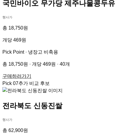
국민바이오 무가당 제주나물콩두유
행사가
총 18,750원
개당 469원
Pick Point ·
냉장고 비축용
총 18,750원 · 개당 469원 · 40개
구매하러가기
Pick
07
추가 비교 후보
전라북도 신동진쌀
행사가
총 62,900원