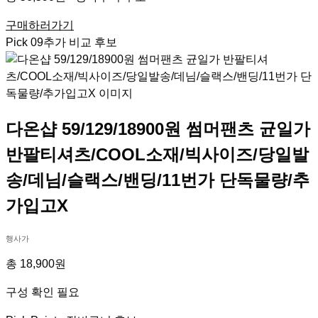
구매하러가기
Pick
09
추가 비교 후보
다온샵 59/129/18900원 썸머팬츠 균일가
반팔티셔츠/COOL소재/빅사이즈/당일발
송/데님/슬랙스/밴딩/11번가 단독물량/추
가입고X
행사가
총 18,900원
구성 확인 필요