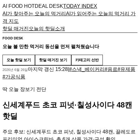
AI FOOD HOTDEAL DESK
TODAY INDEX
AI가 찾아주는 오늘의 먹거리
AI가 읽어주는 오늘의 먹거리 가
격 지도
핫딜 매거진
오늘의 핫딜
소개
FOOD DESK
오늘 볼 만한 먹거리 동선을 먼저 펼쳐뒀습니다
오늘 핫딜 보기
핫딜 매거진 보기
카테고리 선반
마지막 갱신
15:28
|
#
스낵_베이커리
#
음료
#
유제품
2026년 6월 26일
#
가공식품
딱 오늘 장보기 전단
신세계푸드 초코 피넛·칠성사이다 48캔
핫딜
주요 후보: 신세계푸드 초코 피넛, 칠성사이다 48캔, 끌레도르
프리미엄 아이스크림바. 총 6개 상품 가격·구성 확인.