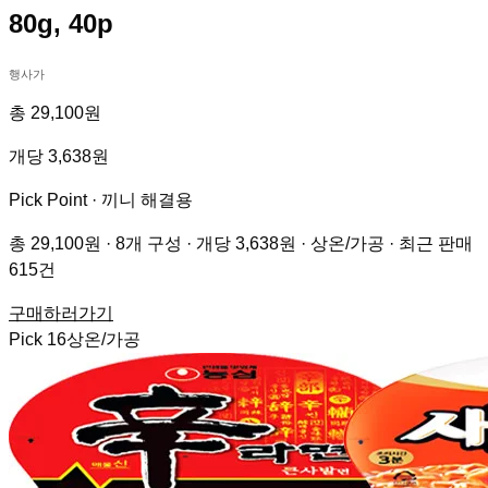
80g, 40p
행사가
총 29,100원
개당 3,638원
Pick Point ·
끼니 해결용
총 29,100원 · 8개 구성 · 개당 3,638원 · 상온/가공 · 최근 판매
615건
구매하러가기
Pick
16
상온/가공