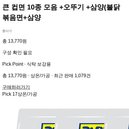
큰 컵면 10종 모음 +오뚜기 +삼양(불닭
볶음면+삼양
행사가
총 13,770원
구성 확인 필요
Pick Point ·
식탁 보강용
총 13,770원 · 상온/가공 · 최근 판매 1,079건
구매하러가기
Pick
17
상온/가공