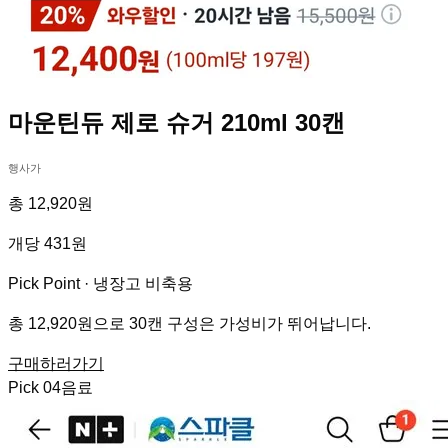
마운틴듀 제로 슈거 210ml 30캔
행사가
총 12,920원
개당 431원
Pick Point ·
냉장고 비축용
총 12,920원으로 30캔 구성은 가성비가 뛰어납니다.
구매하러가기
Pick
04
음료