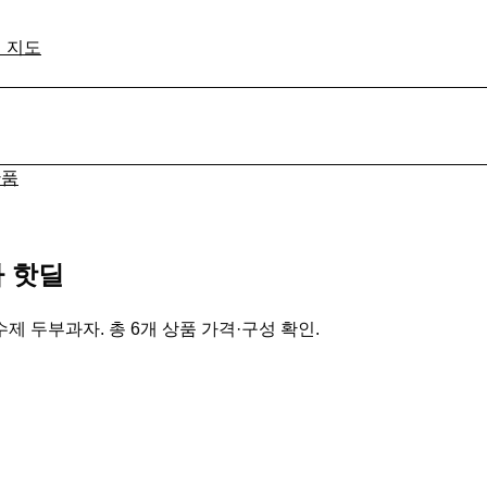
격 지도
산품
 핫딜
제 두부과자. 총 6개 상품 가격·구성 확인.