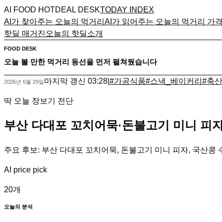
AI FOOD HOTDEAL DESK
TODAY INDEX
AI가 찾아주는 오늘의 먹거리
AI가 읽어주는 오늘의 먹거리 가
핫딜 매거진
오늘의 핫딜
소개
FOOD DESK
오늘 볼 만한 먹거리 동선을 먼저 펼쳐뒀습니다
마지막 갱신
03:28
|
#
가공식품
#
스낵_베이커리
#
축
2026년 6월 29일
딱 오늘 장보기 전단
부산 다대포 꼬치어묵·돈불고기 미니 피자
주요 후보: 부산 다대포 꼬치어묵, 돈불고기 미니 피자, 국산콩 수
AI price pick
20
개
오늘의 분석