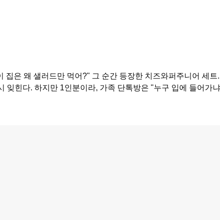
이 집은 왜 샐러드만 먹어?" 그 순간 등장한 치즈와퍼주니어 세트.
 잊힌다. 하지만 1인분이라, 가족 단톡방은 "누구 입에 들어가냐