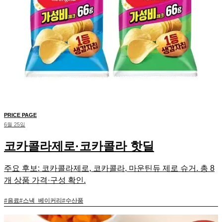
PRICE PAGE
6월 25일
코카콜라제로·코카콜라 핫딜
주요 후보: 코카콜라제로, 코카콜라, 마운틴듀 제로 슈거. 총 8
개 상품 가격·구성 확인.
#
음료
#
스낵_베이커리
#
수산품