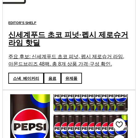
EDITOR'S SHELF
신세계푸드 초코 피넛·펩시 제로슈거
라임 핫딜
주요 후보: 신세계푸드 초코 피넛, 펩시 제로슈거 라임,
아몬드브리즈 48팩. 총 8개 상품 가격·구성 확인.
스낵_베이커리
음료
유제품