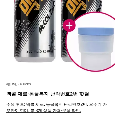
6월 25일
·
8 PICKS
맥콜 제로·동물복지 난각번호2번 핫딜
주요 후보: 맥콜 제로, 동물복지 난각번호2번, 오뚜기 가
뿐한끼 현미. 총 8개 상품 가격·구성 확인.