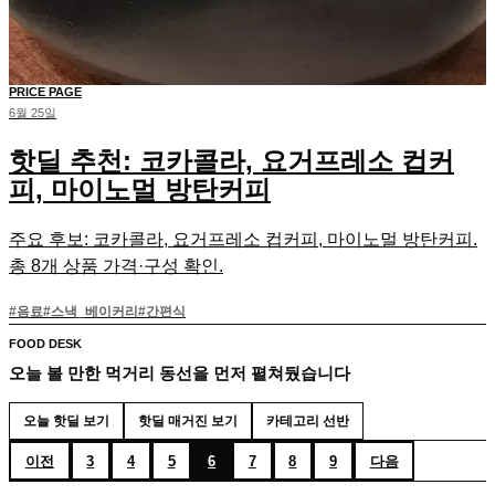
PRICE PAGE
6월 25일
핫딜 추천: 코카콜라, 요거프레소 컵커
피, 마이노멀 방탄커피
주요 후보: 코카콜라, 요거프레소 컵커피, 마이노멀 방탄커피.
총 8개 상품 가격·구성 확인.
#
음료
#
스낵_베이커리
#
간편식
FOOD DESK
오늘 볼 만한 먹거리 동선을 먼저 펼쳐뒀습니다
오늘 핫딜 보기
핫딜 매거진 보기
카테고리 선반
이전
3
4
5
6
7
8
9
다음