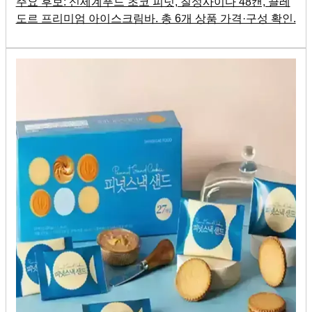
주요 후보: 신세계푸드 초코 피넛, 칠성사이다 48캔, 끌레
도르 프리미엄 아이스크림바. 총 6개 상품 가격·구성 확인.