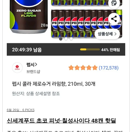
6월 26일
·
6 PICKS
신세계푸드 초코 피넛·칠성사이다 48캔 핫딜