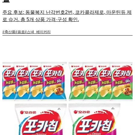
주요 후보: 동물복지 난각번호2번, 코카콜라제로, 마운틴듀 제
로 슈거. 총 5개 상품 가격·구성 확인.
#
축산품
#
음료
#
스낵_베이커리