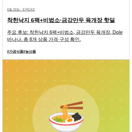
6월 26일
·
8 PICKS
착한낙지 6팩+비법소·금강만두 육개장 핫딜
주요 후보: 착한낙지 6팩+비법소, 금강만두 육개장, Dole
바나나. 총 8개 상품 가격·구성 확인.
#
가공식품
#
농산품