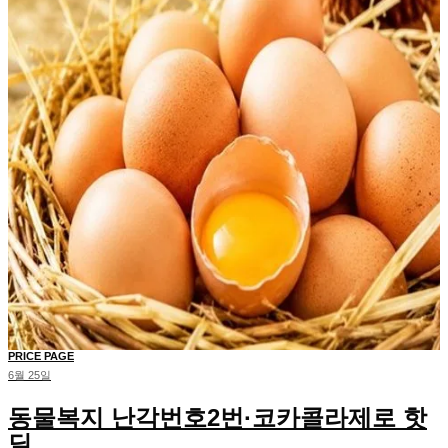
PRICE PAGE
6월 25일
동물복지 난각번호2번·코카콜라제로 핫
딜