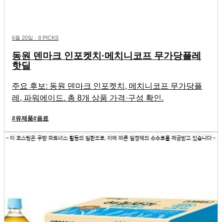
6월 20일
·
8 PICKS
동원 덴마크 인포켓치·메치니코프 무가당플레
핫딜
주요 후보: 동원 덴마크 인포켓치, 메치니코프 무가당플
레, 파워에이드. 총 8개 상품 가격·구성 확인.
#
유제품
#
음료