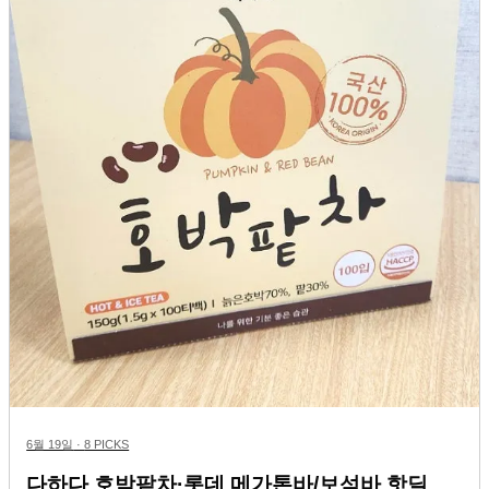
6월 19일
·
8 PICKS
다하다 호박팥차·롯데 메가톤바/보석바 핫딜