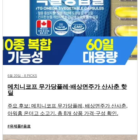
6월 20일
·
8 PICKS
메치니코프 무가당플레·배상면주가 산사춘 핫
딜
주요 후보: 메치니코프 무가당플레, 배상면주가 산사춘,
아워홈 온더고 소고기. 총 8개 상품 가격·구성 확인.
#
유제품
#
음료