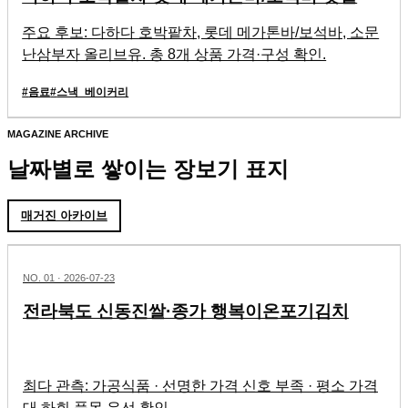
주요 후보: 다하다 호박팥차, 롯데 메가톤바/보석바, 소문
난삼부자 올리브유. 총 8개 상품 가격·구성 확인.
#
음료
#
스낵_베이커리
MAGAZINE ARCHIVE
날짜별로 쌓이는 장보기 표지
매거진 아카이브
NO.
01
·
2026-07-23
전라북도 신동진쌀·종가 행복이온포기김치
최다 관측: 가공식품 · 선명한 가격 신호 부족 · 평소 가격
대 하회 품목 우선 확인