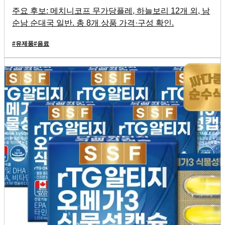
주요 후보: 메치니코프 무가당플레, 하늘보리 12개 외, 남
순남 순대국 일반. 총 8개 상품 가격·구성 확인.
#
유제품
#
음료