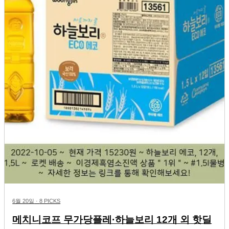
6월 20일
·
8 PICKS
메치니코프 무가당플레·하늘보리 12개 외 핫딜