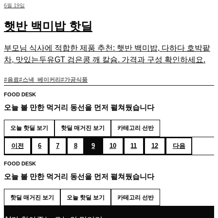
6월 19일
햇반 백미밥 핫딜
부모님 식사에 적합한 제품 추천: 햇반 백미밥, 다하다 호박팥
차, 맛있는두유GT 검은콩 깨 칼슘. 가격과 구성 확인하세요.
#
음료
#
스낵_베이커리
#
가공식품
FOOD DESK
오늘 볼 만한 먹거리 동선을 먼저 펼쳐뒀습니다
오늘 핫딜 보기
핫딜 매거진 보기
카테고리 선반
이전
6
7
8
9
10
11
12
다음
FOOD DESK
오늘 볼 만한 먹거리 동선을 먼저 펼쳐뒀습니다
핫딜 매거진 보기
오늘 핫딜 보기
카테고리 선반