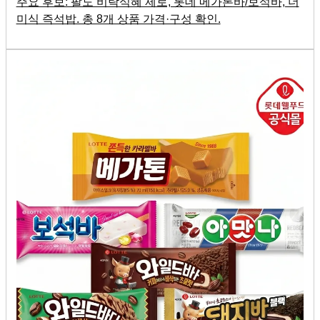
주요 후보: 팔도 비락식혜 제로, 롯데 메가톤바/보석바, 더
미식 즉석밥. 총 8개 상품 가격·구성 확인.