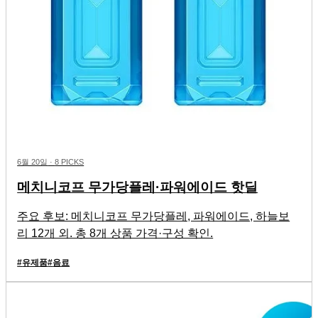
6월 20일
·
8 PICKS
메치니코프 무가당플레·파워에이드 핫딜
주요 후보: 메치니코프 무가당플레, 파워에이드, 하늘보
리 12개 외. 총 8개 상품 가격·구성 확인.
#
유제품
#
음료