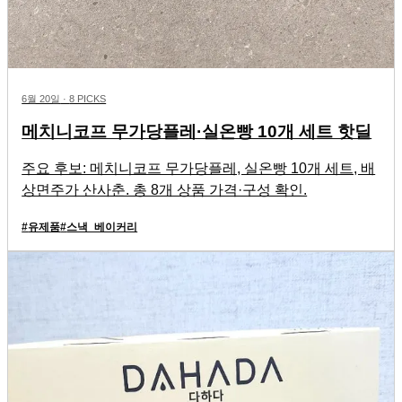
6월 20일
·
8 PICKS
메치니코프 무가당플레·실온빵 10개 세트 핫딜
주요 후보: 메치니코프 무가당플레, 실온빵 10개 세트, 배
상면주가 산사춘. 총 8개 상품 가격·구성 확인.
#
유제품
#
스낵_베이커리