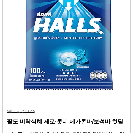
6월 20일
·
8 PICKS
팔도 비락식혜 제로·롯데 메가톤바/보석바 핫딜